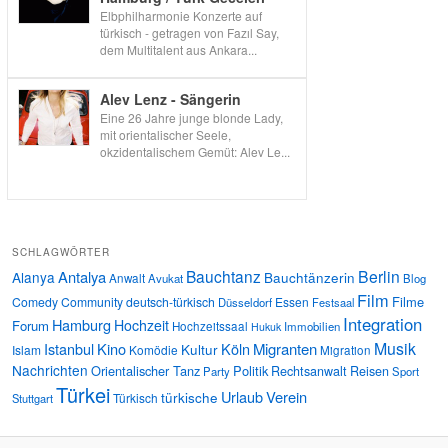
Elbphilharmonie Konzerte auf
türkisch - getragen von Fazıl Say,
dem Multitalent aus Ankara...
Alev Lenz - Sängerin
Eine 26 Jahre junge blonde Lady,
mit orientalischer Seele,
okzidentalischem Gemüt: Alev Le...
SCHLAGWÖRTER
Bauchtanz
Berlin
Antalya
Alanya
Bauchtänzerin
Anwalt
Avukat
Blog
Film
Filme
Comedy
Community
deutsch-türkisch
Essen
Düsseldorf
Festsaal
Integration
Hamburg
Hochzeit
Forum
Hochzeitssaal
Immobilien
Hukuk
Musik
Istanbul
Kino
Köln
Migranten
Kultur
Islam
Komödie
Migration
Nachrichten
Orientalischer Tanz
Politik
Rechtsanwalt
Reisen
Party
Sport
Türkei
Urlaub
Verein
türkische
Türkisch
Stuttgart