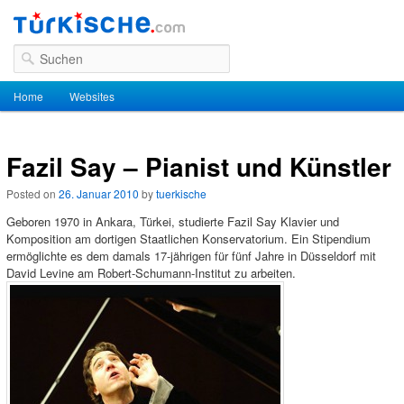
Suchen
Hauptmenü
Home
Zum Inhalt wechseln
Zum sekundären Inhalt wechseln
Websites
Fazil Say – Pianist und Künstler
Posted on
26. Januar 2010
by
tuerkische
Geboren 1970 in Ankara, Türkei, studierte Fazil Say Klavier und
Komposition am dortigen Staatlichen Konservatorium. Ein Stipendium
ermöglichte es dem damals 17-jährigen für fünf Jahre in Düsseldorf mit
David Levine am Robert-Schumann-Institut zu arbeiten.