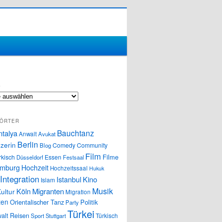
S
ÖRTER
Bauchtanz
ntalya
Anwalt
Avukat
Berlin
zerin
Comedy
Community
Blog
Film
Filme
rkisch
Essen
Düsseldorf
Festsaal
mburg
Hochzeit
Hochzeitssaal
Hukuk
Integration
Istanbul
Kino
Islam
Musik
Köln
Migranten
ultur
Migration
ten
Orientalischer Tanz
Politik
Party
Türkei
alt
Reisen
Türkisch
Sport
Stuttgart