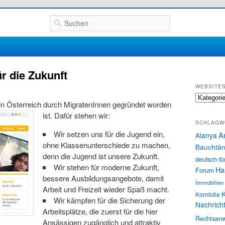
Suchen
 die Zukunft
WEBSITE
Websites
 in Österreich durch MigratenInnen gegründet worden
ist.
Dafür stehen wir
:
SCHLAGW
Wir setzen uns für die Jugend ein,
A
Alanya
ohne Klassenunterschiede zu machen,
Bauchtän
denn die Jugend ist unsere Zukunft.
deutsch-tü
Wir stehen für moderne Zukunft,
Ha
Forum
bessere Ausbildungsangebote, damit
Immobilien
Arbeit und Freizeit wieder Spaß macht.
K
Komödie
Wir kämpfen für die Sicherung der
Nachrich
Arbeitsplätze, die zuerst für die hier
Rechtsanw
Ansässigen zugänglich und attraktiv