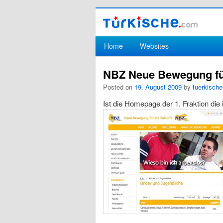
Hauptmenü
Home
Websites
Zum Inhalt wechseln
Zum sekundären Inhalt wechseln
NBZ Neue Bewegung für
Posted on
19. August 2009
by
tuerkische
Ist die Homepage der 1. Fraktion die