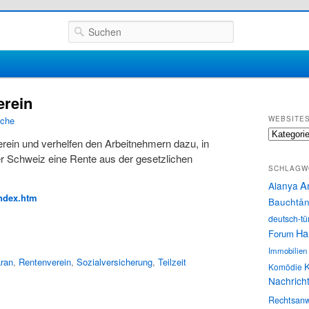
Suchen
erein
sche
WEBSITE
Websites
erein und verhelfen den Arbeitnehmern dazu, in
er Schweiz eine Rente aus der gesetzlichen
SCHLAGW
A
Alanya
index.htm
Bauchtän
deutsch-tü
Ha
Forum
Immobilien
ran
,
Rentenverein
,
Sozialversicherung
,
Teilzeit
K
Komödie
Nachrich
Rechtsanw