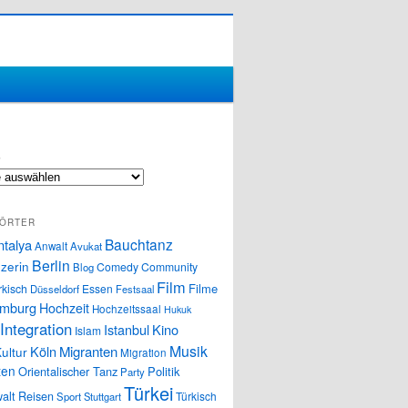
S
ÖRTER
Bauchtanz
ntalya
Anwalt
Avukat
Berlin
zerin
Comedy
Community
Blog
Film
Filme
rkisch
Essen
Düsseldorf
Festsaal
mburg
Hochzeit
Hochzeitssaal
Hukuk
Integration
Istanbul
Kino
Islam
Musik
Köln
Migranten
ultur
Migration
ten
Orientalischer Tanz
Politik
Party
Türkei
alt
Reisen
Türkisch
Sport
Stuttgart