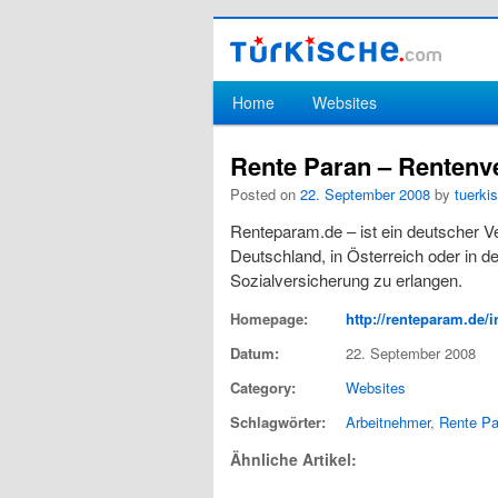
Hauptmenü
Home
Websites
Zum Inhalt wechseln
Zum sekundären Inhalt wechseln
Rente Paran – Rentenv
Posted on
22. September 2008
by
tuerki
Renteparam.de – ist ein deutscher V
Deutschland, in Österreich oder in d
Sozialversicherung zu erlangen.
Homepage:
http://renteparam.de/
Datum:
22. September 2008
Category:
Websites
Schlagwörter:
Arbeitnehmer
,
Rente Pa
Ähnliche Artikel: