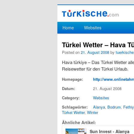
Hauptmenü
Home
Websites
Zum Inhalt wechseln
Zum sekundären Inhalt wechseln
Türkei Wetter – Hava T
Posted on
21. August 2008
by
tuerkische
Hava türkiye – Das Türkei Wetter all
Reisewetter für den Türkei Urlaub.
Homepage:
http://www.onlinetah
Datum:
21. August 2008
Category:
Websites
Schlagwörter:
Alanya
,
Bodrum
,
Fethi
Türkei Wetter
,
Winter
Ähnliche Artikel:
Sun Invest - Alanya