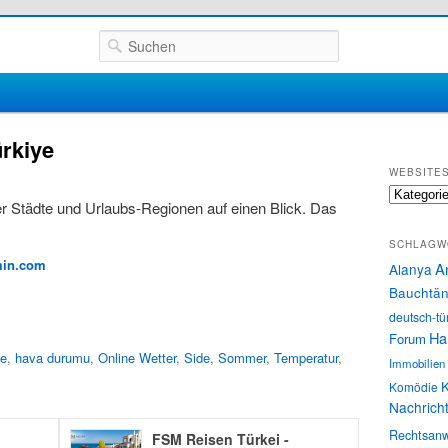
Suchen
ürkiye
WEBSITE
Websites
er Städte und Urlaubs-Regionen auf einen Blick. Das
SCHLAGW
min.com
A
Alanya
Bauchtän
deutsch-tü
Ha
Forum
ye
,
hava durumu
,
Online Wetter
,
Side
,
Sommer
,
Temperatur
,
Immobilien
K
Komödie
Nachrich
Rechtsanw
FSM Reisen Türkei -