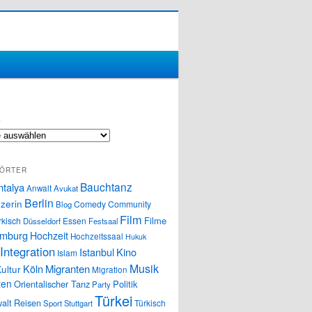
S
ÖRTER
Bauchtanz
ntalya
Anwalt
Avukat
Berlin
zerin
Comedy
Community
Blog
Film
Filme
rkisch
Essen
Düsseldorf
Festsaal
mburg
Hochzeit
Hochzeitssaal
Hukuk
Integration
Istanbul
Kino
Islam
Musik
Köln
Migranten
ultur
Migration
ten
Orientalischer Tanz
Politik
Party
Türkei
alt
Reisen
Türkisch
Sport
Stuttgart