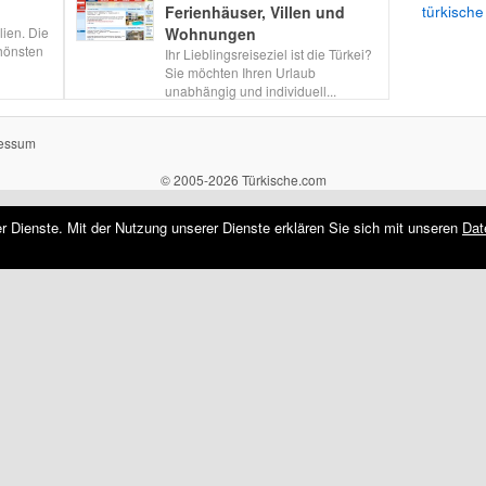
türkische
Ferienhäuser, Villen und
lien. Die
Wohnungen
chönsten
Ihr Lieblingsreiseziel ist die Türkei?
Sie möchten Ihren Urlaub
unabhängig und individuell...
essum
© 2005-2026 Türkische.com
rer Dienste. Mit der Nutzung unserer Dienste erklären Sie sich mit unseren
Dat