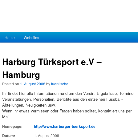
Hauptmenü
Home
Zum Inhalt wechseln
Zum sekundären Inhalt wechseln
Websites
Harburg Türksport e.V –
Hamburg
Posted on
1. August 2008
by
tuerkische
Ihr findet hier alle Informationen rund um den Verein: Ergebnisse, Termine,
Veranstaltungen, Personalien, Berichte aus den einzelnen Fussball-
Abteilungen, Neuigkeiten usw.
Wenn ihr etwas vermissen oder Fragen haben solltet, kontaktiert uns per
Mail…
Homepage:
http://www.harburger-tuerksport.de
Datum:
1. August 2008