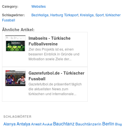
Category:
Websites
Schlagwörter:
Bezirksliga
,
Harburg Türksport
,
Kreisliga
,
Sport
,
türkischer
Fussball
Ähnliche Artikel:
Imabseits - Türkische
Fußballvereine
Ziel des Projekts ist es, einen
besseren Einblick in Gründe und
Motivation sowie Ziele der...
Gazetefutbol.de - Türkischer
Fussball
Gazetefutbol.de präsentiert täglich
die aktuellsten News zum
türkischen und internationale...
SCHLAGWÖRTER
Bauchtanz
Berlin
Antalya
Alanya
Bauchtänzerin
Anwalt
Avukat
Blog