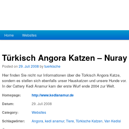
Hauptmenü
Home
Zum Inhalt wechseln
Zum sekundären Inhalt wechseln
Websites
Türkisch Angora Katzen – Nuray
Posted on
29. Juli 2008
by
tuerkische
Hier finden Sie nicht nur Informationen über die Türkisch Angora Katze,
sondern es stellen sich ebenfalls unser Hauskatzen und unsere Hunde vor.
In der Cattery Kedi Anamur kam der erste Wurf ende 2004 zur Welt.
Homepage:
http://www.kedianamur.de
Datum:
29. Juli 2008
Category:
Websites
Schlagwörter:
Angora
,
kedi anamur
,
Tiere
,
Türkische Katzen
,
Van Kedisi