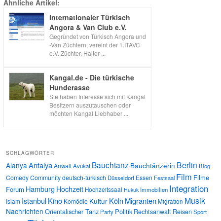
Ähnliche Artikel:
Internationaler Türkisch
Angora & Van Club e.V.
Gegründet von Türkisch Angora und
-Van Züchtern, vereint der 1.ITAVC
e.V. Züchter, Halter ...
Kangal.de - Die türkische
Hunderasse
Sie haben Interesse sich mit Kangal
Besitzern auszutauschen oder
möchten Kangal Liebhaber ...
SCHLAGWÖRTER
Bauchtanz
Berlin
Antalya
Alanya
Bauchtänzerin
Anwalt
Avukat
Blog
Film
Filme
Comedy
Community
deutsch-türkisch
Essen
Düsseldorf
Festsaal
Integration
Hamburg
Hochzeit
Forum
Hochzeitssaal
Immobilien
Hukuk
Musik
Istanbul
Kino
Köln
Migranten
Kultur
Islam
Komödie
Migration
Nachrichten
Orientalischer Tanz
Politik
Rechtsanwalt
Reisen
Party
Sport