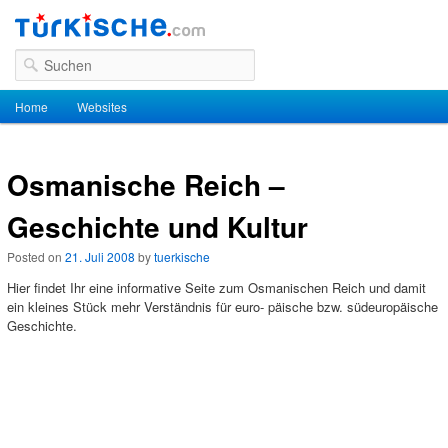
Suchen
Hauptmenü
Home
Zum Inhalt wechseln
Zum sekundären Inhalt wechseln
Websites
Osmanische Reich –
Geschichte und Kultur
Posted on
21. Juli 2008
by
tuerkische
Hier findet Ihr eine informative Seite zum Osmanischen Reich und damit
ein kleines Stück mehr Verständnis für euro- päische bzw. südeuropäische
Geschichte.