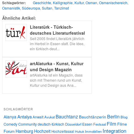
Schlagwörter:
Geschichte
,
Kalligraphie
,
Kultur
,
Osman
,
Osmanischereich
,
Osmanistik
,
Südeuropa
,
Sultan
,
Tanzimat
Ähnliche Artikel:
Literatürk - Türkisch-
deutsches Literaturfestival
Seit 2005 findet Literatürk jährlich
im Herbst in Essen statt. Die Idee,
ein türkisch-deut...
artAlaturka - Kunst, Kultur
und Design Magazin
artAlaturka ist ein Magazin, dass
sich mit Themen rund um Kunst,
Kultur und Design aus Ana...
SCHLAGWÖRTER
Bauchtanz
Berlin
Antalya
Alanya
Bauchtänzerin
Anwalt
Avukat
Blog
Film
Filme
Comedy
Community
deutsch-türkisch
Essen
Düsseldorf
Festsaal
Integration
Hamburg
Hochzeit
Forum
Hochzeitssaal
Immobilien
Hukuk