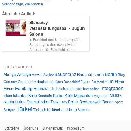
Verbandsliga
,
Wiesbaden
Ähnliche Artikel:
Starsaray
Veranstaltungssaal - Dügün
Salonu
In Frankfurt und Umgebung zählt
Starsaray zu den exklusivsten
Adressen für Feierlichkeiten...
SCHLAGWÖRTER
Bauchtanz
Berlin
Antalya
Alanya
Bauchtänzerin
Anwalt
Avukat
Blog
Film
Filme
Comedy
Community
deutsch-türkisch
Essen
Düsseldorf
Festsaal
Integration
Hamburg
Hochzeit
Forum
Hochzeitssaal
Immobilien
Hukuk
Musik
Istanbul
Kino
Köln
Migranten
Kultur
Islam
Komödie
Migration
Nachrichten
Orientalischer Tanz
Politik
Rechtsanwalt
Reisen
Party
Sport
Türkei
Urlaub
Verein
türkische
Türkisch
Stuttgart
Startseite
Über uns
Datenschutz
Impressum