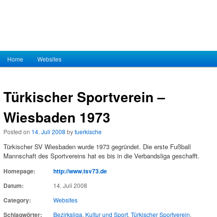
Hauptmenü
Home
Zum Inhalt wechseln
Zum sekundären Inhalt wechseln
Websites
Türkischer Sportverein –
Wiesbaden 1973
Posted on
14. Juli 2008
by
tuerkische
Türkischer SV Wiesbaden wurde 1973 gegründet. Die erste Fußball
Mannschaft des Sportvereins hat es bis in die Verbandsliga geschafft.
Homepage:
http://www.tsv73.de
Datum:
14. Juli 2008
Category:
Websites
Schlagwörter:
Bezirksliga
,
Kultur und Sport
,
Türkischer Sportverein
,