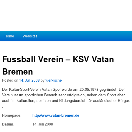
Hauptmenü
Home
Zum Inhalt wechseln
Zum sekundären Inhalt wechseln
Websites
Fussball Verein – KSV Vatan
Bremen
Posted on
14. Juli 2008
by
tuerkische
Der Kultur-Sport-Verein Vatan Spor wurde am 20.05.1978 gegründet. Der
Verein ist im sportlichen Bereich sehr erfolgreich, neben dem Sport aber
auch im kulturellen, sozialen und Bildungsbereich für ausländischer Bürger.
. .
Homepage:
http://www.vatan-bremen.de
Datum:
14. Juli 2008