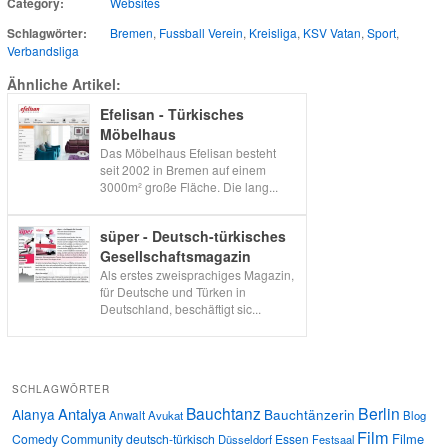
Category:
Websites
Schlagwörter:
Bremen
,
Fussball Verein
,
Kreisliga
,
KSV Vatan
,
Sport
,
Verbandsliga
Ähnliche Artikel:
Efelisan - Türkisches
Möbelhaus
Das Möbelhaus Efelisan besteht
seit 2002 in Bremen auf einem
3000m² große Fläche. Die lang...
süper - Deutsch-türkisches
Gesellschaftsmagazin
Als erstes zweisprachiges Magazin,
für Deutsche und Türken in
Deutschland, beschäftigt sic...
SCHLAGWÖRTER
Bauchtanz
Berlin
Antalya
Alanya
Bauchtänzerin
Anwalt
Avukat
Blog
Film
Filme
Comedy
Community
deutsch-türkisch
Essen
Düsseldorf
Festsaal