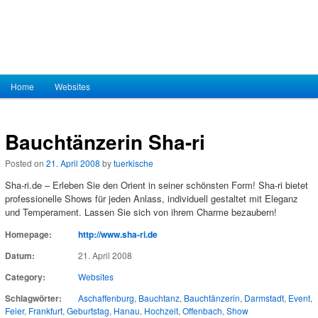
Hauptmenü
Home
Zum Inhalt wechseln
Zum sekundären Inhalt wechseln
Websites
Bauchtänzerin Sha-ri
Posted on
21. April 2008
by
tuerkische
Sha-ri.de – Erleben Sie den Orient in seiner schönsten Form! Sha-ri bietet
professionelle Shows für jeden Anlass, individuell gestaltet mit Eleganz
und Temperament. Lassen Sie sich von ihrem Charme bezaubern!
Homepage:
http://www.sha-ri.de
Datum:
21. April 2008
Category:
Websites
Schlagwörter:
Aschaffenburg
,
Bauchtanz
,
Bauchtänzerin
,
Darmstadt
,
Event
,
Feier
,
Frankfurt
,
Geburtstag
,
Hanau
,
Hochzeit
,
Offenbach
,
Show