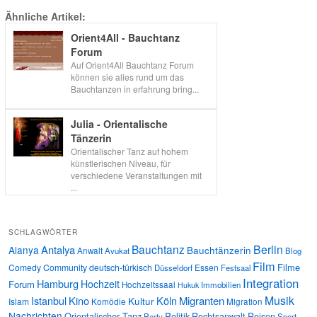
Ähnliche Artikel:
Orient4All - Bauchtanz
Forum
Auf Orient4All Bauchtanz Forum
können sie alles rund um das
Bauchtanzen in erfahrung bring...
Julia - Orientalische
Tänzerin
Orientalischer Tanz auf hohem
künstlerischen Niveau, für
verschiedene Veranstaltungen mit
...
SCHLAGWÖRTER
Bauchtanz
Berlin
Antalya
Alanya
Bauchtänzerin
Anwalt
Avukat
Blog
Film
Filme
Comedy
Community
deutsch-türkisch
Essen
Düsseldorf
Festsaal
Integration
Hamburg
Hochzeit
Forum
Hochzeitssaal
Immobilien
Hukuk
Musik
Istanbul
Kino
Köln
Migranten
Kultur
Islam
Komödie
Migration
Nachrichten
Orientalischer Tanz
Politik
Rechtsanwalt
Reisen
Party
Sport