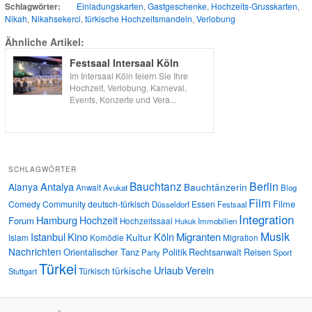
Schlagwörter:
Einladungskarten
,
Gastgeschenke
,
Hochzeits-Grusskarten
,
Nikah
,
Nikahsekerci
,
türkische Hochzeitsmandeln
,
Verlobung
Ähnliche Artikel:
Festsaal Intersaal Köln
Im Intersaal Köln feiern Sie Ihre
Hochzeit, Verlobung, Karneval,
Events, Konzerte und Vera...
SCHLAGWÖRTER
Bauchtanz
Berlin
Antalya
Alanya
Bauchtänzerin
Anwalt
Avukat
Blog
Film
Filme
Comedy
Community
deutsch-türkisch
Essen
Düsseldorf
Festsaal
Integration
Hamburg
Hochzeit
Forum
Hochzeitssaal
Immobilien
Hukuk
Musik
Istanbul
Kino
Köln
Migranten
Kultur
Islam
Komödie
Migration
Nachrichten
Orientalischer Tanz
Politik
Rechtsanwalt
Reisen
Party
Sport
Türkei
Urlaub
Verein
türkische
Türkisch
Stuttgart