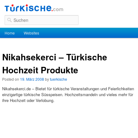
Suchen
Hauptmenü
Home
Zum Inhalt wechseln
Zum sekundären Inhalt wechseln
Websites
Nikahsekerci – Türkische
Hochzeit Produkte
Posted on
19. März 2008
by
tuerkische
Nikahsekerci.de – Bietet für türkische Veranstaltungen und Feierlichkeiten
einzigartige türkische Süsspeisen. Hochzeitsmandeln und vieles mehr für
ihre Hochzeit oder Verlobung.