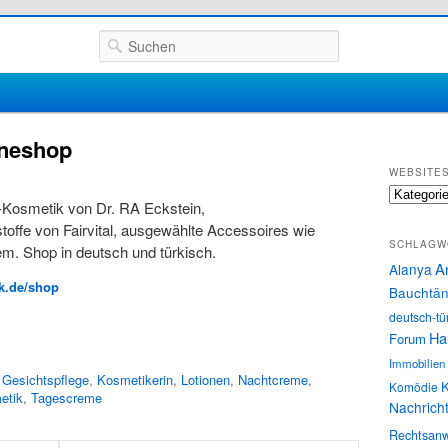
Suchen
ineshop
WEBSITE
Websites
-Kosmetik von Dr. RA Eckstein,
toffe von Fairvital, ausgewählte Accessoires wie
SCHLAGW
em. Shop in deutsch und türkisch.
A
Alanya
ik.de/shop
Bauchtän
deutsch-tü
Ha
Forum
Immobilien
,
Gesichtspflege
,
Kosmetikerin
,
Lotionen
,
Nachtcreme
,
K
Komödie
etik
,
Tagescreme
Nachrich
Rechtsanw