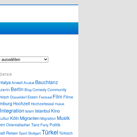
S
ÖRTER
Bauchtanz
ntalya
Anwalt
Avukat
Berlin
zerin
Comedy
Community
Blog
Film
Filme
rkisch
Essen
Düsseldorf
Festsaal
mburg
Hochzeit
Hochzeitssaal
Hukuk
Integration
Istanbul
Kino
Islam
Musik
Köln
Migranten
ultur
Migration
ten
Orientalischer Tanz
Politik
Party
Türkei
alt
Reisen
Türkisch
Sport
Stuttgart