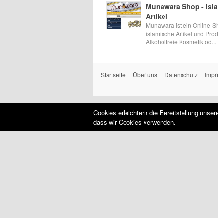
Munawara Shop - Isl
Artikel
Munawara ist ein Online-Sh
islamische Artikel und Prod
Alkoholfreie Kosmetik od...
Startseite
Über uns
Datenschutz
Impr
Cookies erleichtern die Bereitstellung unse
dass wir Cookies verwenden.