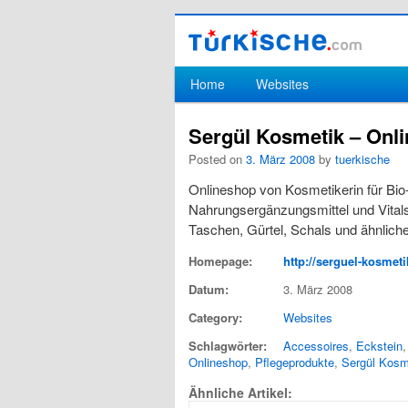
Hauptmenü
Home
Websites
Zum Inhalt wechseln
Zum sekundären Inhalt wechseln
Sergül Kosmetik – Onl
Posted on
3. März 2008
by
tuerkische
Onlineshop von Kosmetikerin für Bio
Nahrungsergänzungsmittel und Vitals
Taschen, Gürtel, Schals und ähnlich
Homepage:
http://serguel-kosmet
Datum:
3. März 2008
Category:
Websites
Schlagwörter:
Accessoires
,
Eckstein
Onlineshop
,
Pflegeprodukte
,
Sergül Kosm
Ähnliche Artikel: