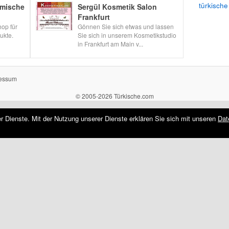
türkische
amische
Sergül Kosmetik Salon
Frankfurt
op für
Gönnen Sie sich etwas und lassen
ukte.
Sie sich in unserem Kosmetikstudio
in Frankfurt am Main v...
essum
© 2005-2026 Türkische.com
rer Dienste. Mit der Nutzung unserer Dienste erklären Sie sich mit unseren
Dat