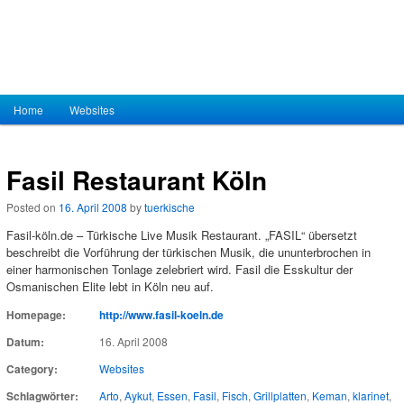
Hauptmenü
Home
Zum Inhalt wechseln
Zum sekundären Inhalt wechseln
Websites
Fasil Restaurant Köln
Posted on
16. April 2008
by
tuerkische
Fasil-köln.de – Türkische Live Musik Restaurant. „FASIL“ übersetzt
beschreibt die Vorführung der türkischen Musik, die ununterbrochen in
einer harmonischen Tonlage zelebriert wird. Fasil die Esskultur der
Osmanischen Elite lebt in Köln neu auf.
Homepage:
http://www.fasil-koeln.de
Datum:
16. April 2008
Category:
Websites
Schlagwörter:
Arto
,
Aykut
,
Essen
,
Fasil
,
Fisch
,
Grillplatten
,
Keman
,
klarinet
,