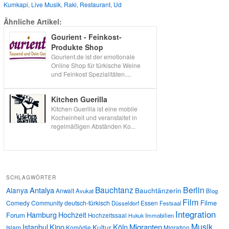
Kumkapi
,
Live Musik
,
Raki
,
Restaurant
,
Ud
Ähnliche Artikel:
Gourient - Feinkost-
Produkte Shop
Gourient.de ist der emotionale
Online Shop für türkische Weine
und Feinkost Spezialitäten....
Kitchen Guerilla
Kitchen Guerilla ist eine mobile
Kocheinheit und veranstaltet in
regelmäßigen Abständen Ko...
SCHLAGWÖRTER
Bauchtanz
Berlin
Antalya
Alanya
Bauchtänzerin
Anwalt
Avukat
Blog
Film
Filme
Comedy
Community
deutsch-türkisch
Essen
Düsseldorf
Festsaal
Integration
Hamburg
Hochzeit
Forum
Hochzeitssaal
Immobilien
Hukuk
Musik
Istanbul
Kino
Köln
Migranten
Kultur
Islam
Komödie
Migration