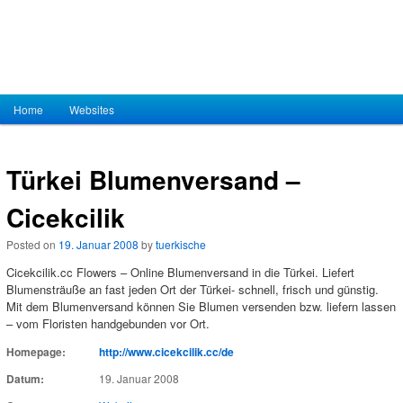
Hauptmenü
Home
Zum Inhalt wechseln
Zum sekundären Inhalt wechseln
Websites
Türkei Blumenversand –
Cicekcilik
Posted on
19. Januar 2008
by
tuerkische
Cicekcilik.cc Flowers – Online Blumenversand in die Türkei. Liefert
Blumensträuße an fast jeden Ort der Türkei- schnell, frisch und günstig.
Mit dem Blumenversand können Sie Blumen versenden bzw. liefern lassen
– vom Floristen handgebunden vor Ort.
Homepage:
http://www.cicekcilik.cc/de
Datum:
19. Januar 2008