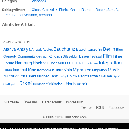
Category:
Websites
Schlagwörter:
Cicek
,
Cicekcilik
,
Florist
,
Online Blumen
,
Rosen
,
Strauß
,
Türkei Blumenversand
,
Versand
Ähnliche Artikel:
SCHLAGWÖRTER
Bauchtanz
Berlin
Antalya
Alanya
Bauchtänzerin
Anwalt
Avukat
Blog
Film
Filme
Comedy
Community
deutsch-türkisch
Essen
Düsseldorf
Festsaal
Integration
Hamburg
Hochzeit
Forum
Hochzeitssaal
Immobilien
Hukuk
Musik
Istanbul
Kino
Köln
Migranten
Kultur
Islam
Komödie
Migration
Nachrichten
Orientalischer Tanz
Politik
Rechtsanwalt
Reisen
Party
Sport
Türkei
Urlaub
Verein
türkische
Türkisch
Stuttgart
Startseite
Über uns
Datenschutz
Impressum
Twitter
RSS
Facebook
© 2005-2026 Türkische.com
Cookies erleichtern die Bereitstellung unserer Dienste. Mit der Nutzung