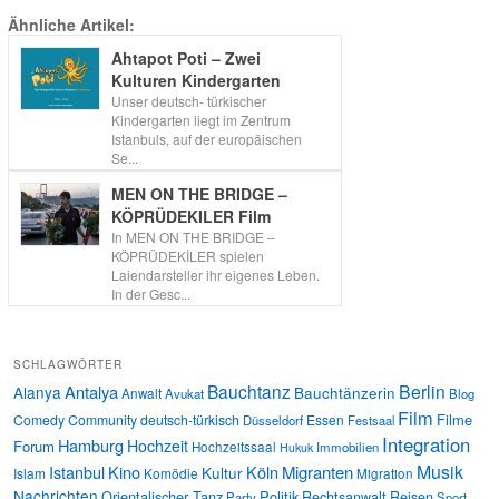
Ähnliche Artikel:
Ahtapot Poti – Zwei
Kulturen Kindergarten
Unser deutsch- türkischer
Kindergarten liegt im Zentrum
Istanbuls, auf der europäischen
Se...
MEN ON THE BRIDGE –
KÖPRÜDEKILER Film
In MEN ON THE BRIDGE –
KÖPRÜDEKİLER spielen
Laiendarsteller ihr eigenes Leben.
In der Gesc...
SCHLAGWÖRTER
Bauchtanz
Berlin
Antalya
Alanya
Bauchtänzerin
Anwalt
Avukat
Blog
Film
Filme
Comedy
Community
deutsch-türkisch
Essen
Düsseldorf
Festsaal
Integration
Hamburg
Hochzeit
Forum
Hochzeitssaal
Immobilien
Hukuk
Musik
Istanbul
Kino
Köln
Migranten
Kultur
Islam
Komödie
Migration
Nachrichten
Orientalischer Tanz
Politik
Rechtsanwalt
Reisen
Party
Sport