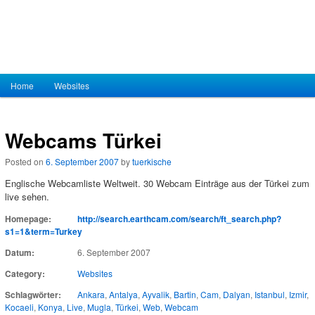
Hauptmenü
Home
Zum Inhalt wechseln
Zum sekundären Inhalt wechseln
Websites
Webcams Türkei
Posted on
6. September 2007
by
tuerkische
Englische Webcamliste Weltweit. 30 Webcam Einträge aus der Türkei zum
live sehen.
Homepage:
http://search.earthcam.com/search/ft_search.php?
s1=1&term=Turkey
Datum:
6. September 2007
Category:
Websites
Schlagwörter:
Ankara
,
Antalya
,
Ayvalik
,
Bartin
,
Cam
,
Dalyan
,
Istanbul
,
Izmir
,
Kocaeli
,
Konya
,
Live
,
Mugla
,
Türkei
,
Web
,
Webcam