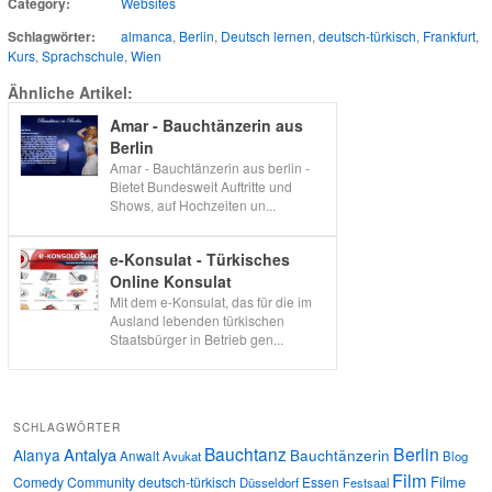
Category:
Websites
Schlagwörter:
almanca
,
Berlin
,
Deutsch lernen
,
deutsch-türkisch
,
Frankfurt
,
Kurs
,
Sprachschule
,
Wien
Ähnliche Artikel:
Amar - Bauchtänzerin aus
Berlin
Amar - Bauchtänzerin aus berlin -
Bietet Bundesweit Auftritte und
Shows, auf Hochzeiten un...
e-Konsulat - Türkisches
Online Konsulat
Mit dem e-Konsulat, das für die im
Ausland lebenden türkischen
Staatsbürger in Betrieb gen...
SCHLAGWÖRTER
Bauchtanz
Berlin
Antalya
Alanya
Bauchtänzerin
Anwalt
Avukat
Blog
Film
Filme
Comedy
Community
deutsch-türkisch
Essen
Düsseldorf
Festsaal