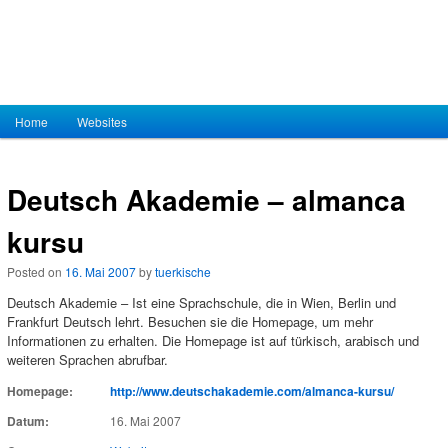
Hauptmenü
Home
Zum Inhalt wechseln
Zum sekundären Inhalt wechseln
Websites
Deutsch Akademie – almanca
kursu
Posted on
16. Mai 2007
by
tuerkische
Deutsch Akademie – Ist eine Sprachschule, die in Wien, Berlin und
Frankfurt Deutsch lehrt. Besuchen sie die Homepage, um mehr
Informationen zu erhalten. Die Homepage ist auf türkisch, arabisch und
weiteren Sprachen abrufbar.
Homepage:
http://www.deutschakademie.com/almanca-kursu/
Datum:
16. Mai 2007