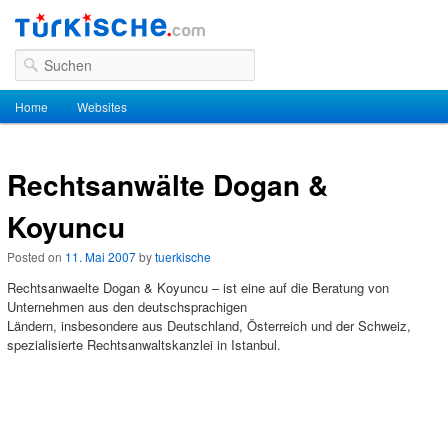
Suchen
Hauptmenü
Home
Zum Inhalt wechseln
Zum sekundären Inhalt wechseln
Websites
Rechtsanwälte Dogan &
Koyuncu
Posted on
11. Mai 2007
by
tuerkische
Rechtsanwaelte Dogan & Koyuncu – ist eine auf die Beratung von
Unternehmen aus den deutschsprachigen
Ländern, insbesondere aus Deutschland, Österreich und der Schweiz,
spezialisierte Rechtsanwaltskanzlei in Istanbul.