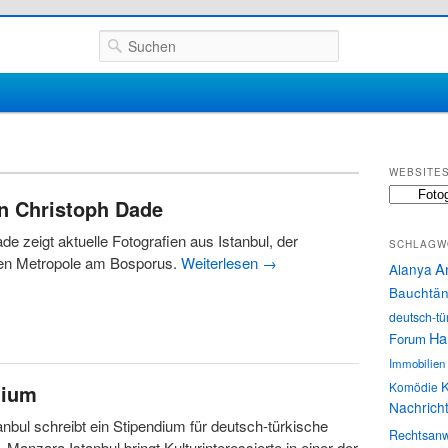
Suchen
WEBSITE
Websites
on Christoph Dade
de zeigt aktuelle Fotografien aus Istanbul, der
SCHLAGW
den Metropole am Bosporus.
Weiterlesen
→
A
Alanya
Bauchtän
deutsch-tü
Ha
Forum
Immobilien
K
Komödie
dium
Nachrich
nbul schreibt ein Stipendium für deutsch-türkische
Rechtsanw
 Manzara Istanbul bringt Kulturinteressierte in einer der