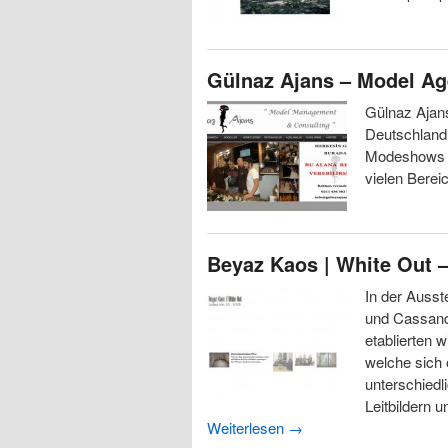
Gülnaz Ajans – Model Ag
Gülnaz Ajan
Deutschland.
Modeshows bi
vielen Berei
Beyaz Kaos | White Out 
In der Ausst
und Cassand
etablierten 
welche sich 
unterschiedl
Leitbildern 
Weiterlesen
→