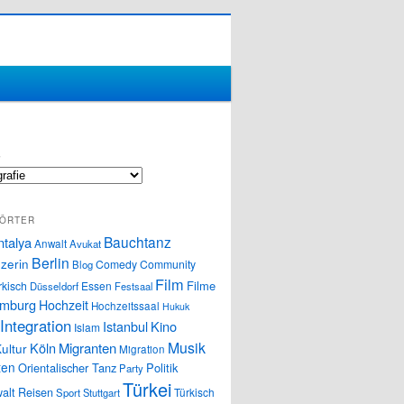
S
ÖRTER
Bauchtanz
ntalya
Anwalt
Avukat
Berlin
zerin
Comedy
Community
Blog
Film
Filme
rkisch
Essen
Düsseldorf
Festsaal
mburg
Hochzeit
Hochzeitssaal
Hukuk
Integration
Istanbul
Kino
Islam
Musik
Köln
Migranten
ultur
Migration
ten
Orientalischer Tanz
Politik
Party
Türkei
alt
Reisen
Türkisch
Sport
Stuttgart