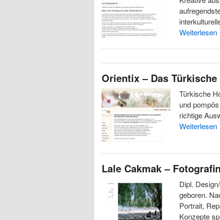
aufregendst
interkulture
Weiterlesen
Orientix – Das Türkische
Türkische Ho
und pompös 
richtige Aus
Weiterlesen
Lale Cakmak – Fotografi
Dipl. Design
geboren. Nac
Portrait, Re
Konzepte spe