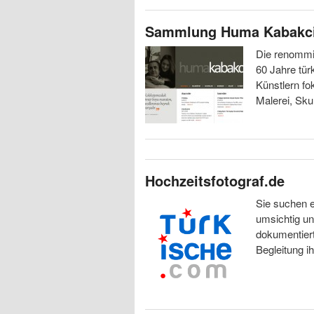
Sammlung Huma Kabakc
Die renommi
60 Jahre tü
Künstlern f
Malerei, Skul
Hochzeitsfotograf.de
Sie suchen e
umsichtig un
dokumentiert.
Begleitung i