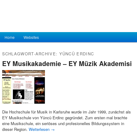
Hauptmenü
Home
Zum Inhalt wechseln
Zum sekundären Inhalt wechseln
Websites
SCHLAGWORT-ARCHIVE:
YÜNCÜ ERDINC
EY Musikakademie – EY Müzik Akademisi
Die Hochschule für Musik in Karlsruhe wurde im Jahr 1999, zunächst als
EY Musikschule von Yüncü Erdinc gegründet. Zum ersten mal brachte
eine Musikschule, ein seriöses und profesionelles Bildungssystem in
dieser Region.
Weiterlesen
→