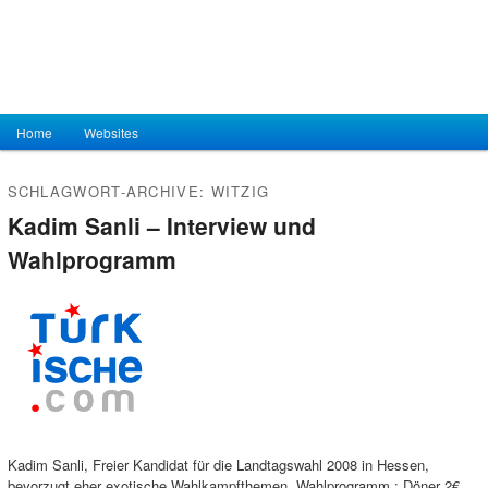
Hauptmenü
Home
Zum Inhalt wechseln
Zum sekundären Inhalt wechseln
Websites
SCHLAGWORT-ARCHIVE:
WITZIG
Kadim Sanli – Interview und
Wahlprogramm
Kadim Sanli, Freier Kandidat für die Landtagswahl 2008 in Hessen,
bevorzugt eher exotische Wahlkampfthemen. Wahlprogramm : Döner 2€,