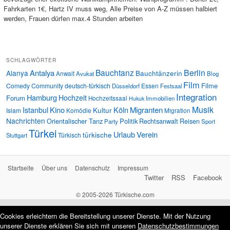
Fahrkarten 1€, Hartz IV muss weg, Alle Preise von A-Z müssen halbiert
werden, Frauen dürfen max.4 Stunden arbeiten
SCHLAGWÖRTER
Bauchtanz
Berlin
Antalya
Alanya
Bauchtänzerin
Anwalt
Avukat
Blog
Film
Filme
Comedy
Community
deutsch-türkisch
Essen
Düsseldorf
Festsaal
Integration
Hamburg
Hochzeit
Forum
Hochzeitssaal
Immobilien
Hukuk
Musik
Istanbul
Kino
Köln
Migranten
Kultur
Islam
Komödie
Migration
Nachrichten
Orientalischer Tanz
Politik
Rechtsanwalt
Reisen
Party
Sport
Türkei
Urlaub
Verein
türkische
Türkisch
Stuttgart
Startseite
Über uns
Datenschutz
Impressum
Twitter
RSS
Facebook
© 2005-2026 Türkische.com
Cookies erleichtern die Bereitstellung unserer Dienste. Mit der Nutzung
unserer Dienste erklären Sie sich mit unseren
Datenschutzbestimmungen