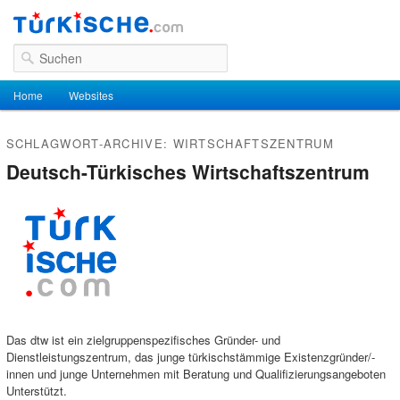
Suchen
Hauptmenü
Home
Zum Inhalt wechseln
Zum sekundären Inhalt wechseln
Websites
SCHLAGWORT-ARCHIVE:
WIRTSCHAFTSZENTRUM
Deutsch-Türkisches Wirtschaftszentrum
Das dtw ist ein zielgruppenspezifisches Gründer- und
Dienstleistungszentrum, das junge türkischstämmige Existenzgründer/-
innen und junge Unternehmen mit Beratung und Qualifizierungsangeboten
Unterstützt.