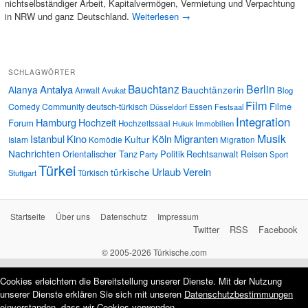
nichtselbständiger Arbeit, Kapitalvermögen, Vermietung und Verpachtung
in NRW und ganz Deutschland.
Weiterlesen
→
SCHLAGWÖRTER
Bauchtanz
Berlin
Antalya
Alanya
Bauchtänzerin
Anwalt
Avukat
Blog
Film
Filme
Comedy
Community
deutsch-türkisch
Essen
Düsseldorf
Festsaal
Integration
Hamburg
Hochzeit
Forum
Hochzeitssaal
Immobilien
Hukuk
Musik
Istanbul
Kino
Köln
Migranten
Kultur
Islam
Komödie
Migration
Nachrichten
Orientalischer Tanz
Politik
Rechtsanwalt
Reisen
Party
Sport
Türkei
Urlaub
Verein
türkische
Türkisch
Stuttgart
Startseite
Über uns
Datenschutz
Impressum
Twitter
RSS
Facebook
© 2005-2026 Türkische.com
Cookies erleichtern die Bereitstellung unserer Dienste. Mit der Nutzung
unserer Dienste erklären Sie sich mit unseren
Datenschutzbestimmungen
einverstanden, dass wir Cookies verwenden.