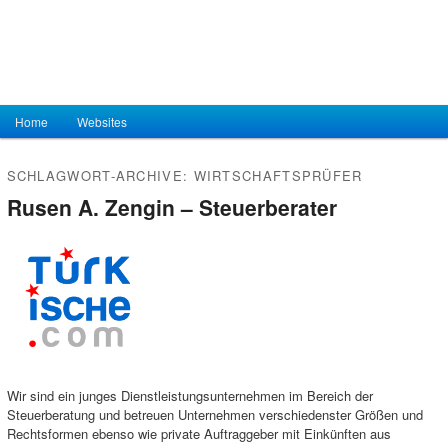
Hauptmenü
Home
Zum Inhalt wechseln
Zum sekundären Inhalt wechseln
Websites
SCHLAGWORT-ARCHIVE:
WIRTSCHAFTSPRÜFER
Rusen A. Zengin – Steuerberater
Wir sind ein junges Dienstleistungsunternehmen im Bereich der
Steuerberatung und betreuen Unternehmen verschiedenster Größen und
Rechtsformen ebenso wie private Auftraggeber mit Einkünften aus