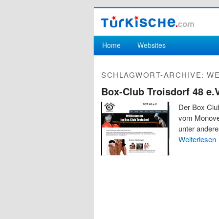
Hauptmenü
Home
Websites
Zum Inhalt wechseln
Zum sekundären Inhalt wechseln
SCHLAGWORT-ARCHIVE:
WE
Box-Club Troisdorf 48 e.
Der Box Club
vom Monovere
unter ander
Weiterlesen