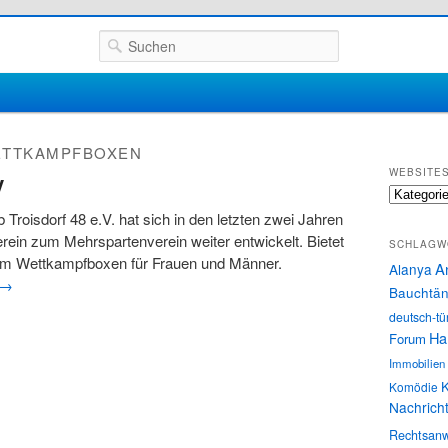
Suchen
TTKAMPFBOXEN
WEBSITE
V
Websites
 Troisdorf 48 e.V. hat sich in den letzten zwei Jahren
in zum Mehrspartenverein weiter entwickelt. Bietet
SCHLAGW
em Wettkampfboxen für Frauen und Männer.
A
Alanya
→
Bauchtän
deutsch-tü
Ha
Forum
Immobilien
K
Komödie
Nachrich
Rechtsanw