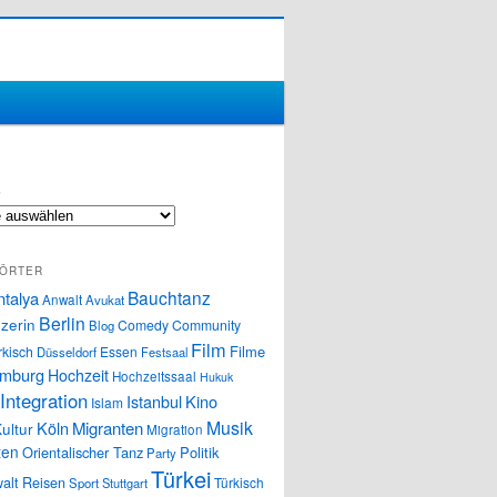
S
ÖRTER
Bauchtanz
ntalya
Anwalt
Avukat
Berlin
zerin
Comedy
Community
Blog
Film
Filme
rkisch
Essen
Düsseldorf
Festsaal
mburg
Hochzeit
Hochzeitssaal
Hukuk
Integration
Istanbul
Kino
Islam
Musik
Köln
Migranten
ultur
Migration
ten
Orientalischer Tanz
Politik
Party
Türkei
alt
Reisen
Türkisch
Sport
Stuttgart