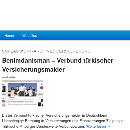
Hauptmenü
Home
Zum Inhalt wechseln
Zum sekundären Inhalt wechseln
Websites
SCHLAGWORT-ARCHIVE:
VERSICHERUNG
Benimdanisman – Verbund türkischer
Versicherungsmakler
Erster Verbund türkischer Versicherungsmakler in Deutschland
Unabhängige Beratung in Versicherungen und Finanzierungen Zielgruppe
Türkische Mitbürger Bundesweite Verbundpartner.
Weiterlesen
→