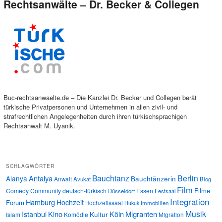
Rechtsanwälte – Dr. Becker & Collegen
Buc-rechtsanwaelte.de – Die Kanzlei Dr. Becker und Collegen berät
türkische Privatpersonen und Unternehmen in allen zivil- und
strafrechtlichen Angelegenheiten durch ihren türkischsprachigen
Rechtsanwalt M. Uyanik.
SCHLAGWÖRTER
Bauchtanz
Berlin
Antalya
Alanya
Bauchtänzerin
Anwalt
Avukat
Blog
Film
Filme
Comedy
Community
deutsch-türkisch
Essen
Düsseldorf
Festsaal
Integration
Hamburg
Hochzeit
Forum
Hochzeitssaal
Immobilien
Hukuk
Musik
Istanbul
Kino
Köln
Migranten
Kultur
Islam
Komödie
Migration