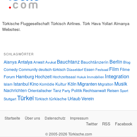
Türkische Fluggesellschaft Türkisch Airlines. Türk Hava Yollari Almanya
Websitesi.
SCHLAGWÖRTER
Bauchtanz
Berlin
Antalya
Alanya
Bauchtänzerin
Anwalt
Avukat
Blog
Film
Filme
Comedy
Community
deutsch-türkisch
Essen
Düsseldorf
Festsaal
Integration
Hamburg
Hochzeit
Forum
Hochzeitssaal
Immobilien
Hukuk
Musik
Istanbul
Kino
Köln
Migranten
Kultur
Islam
Komödie
Migration
Nachrichten
Orientalischer Tanz
Politik
Rechtsanwalt
Reisen
Party
Sport
Türkei
Urlaub
Verein
türkische
Türkisch
Stuttgart
Startseite
Über uns
Datenschutz
Impressum
Twitter
RSS
Facebook
© 2005-2026 Türkische.com