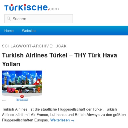
Suchen
Hauptmenü
Home
Zum Inhalt wechseln
Zum sekundären Inhalt wechseln
Websites
SCHLAGWORT-ARCHIVE:
UCAK
Turkish Airlines Türkei – THY Türk Hava
Yolları
Turkish Airlines, ist die staatliche Fluggesellschaft der Türkei. Turkish
Airlines zählt mit Air France, Lufthansa und British Airways zu den größten
Fluggesellschaften Europas.
Weiterlesen
→