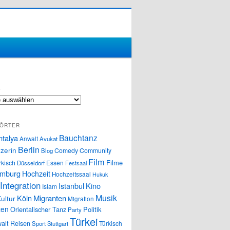
S
ÖRTER
Bauchtanz
ntalya
Anwalt
Avukat
Berlin
zerin
Comedy
Community
Blog
Film
Filme
rkisch
Essen
Düsseldorf
Festsaal
mburg
Hochzeit
Hochzeitssaal
Hukuk
Integration
Istanbul
Kino
Islam
Musik
Köln
Migranten
ultur
Migration
ten
Orientalischer Tanz
Politik
Party
Türkei
alt
Reisen
Türkisch
Sport
Stuttgart