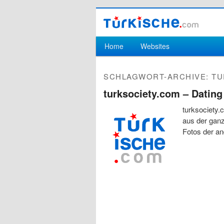
Hauptmenü
Home
Websites
Zum Inhalt wechseln
Zum sekundären Inhalt wechseln
SCHLAGWORT-ARCHIVE:
TU
turksociety.com – Datin
turksociety.
aus der ganz
Fotos der an