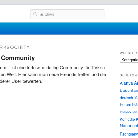
Suchen
RKSOCIETY
WEBSITE
g Community
Websites
com – ist eine türkische dating Community für Türken
en Welt. Hier kann man neue Freunde treffen und die
SCHLAGW
derer User bewerten.
A
Alanya
Bauchtän
deutsch-tü
Ha
Forum
Immobilien
K
Komödie
Nachrich
Rechtsanw