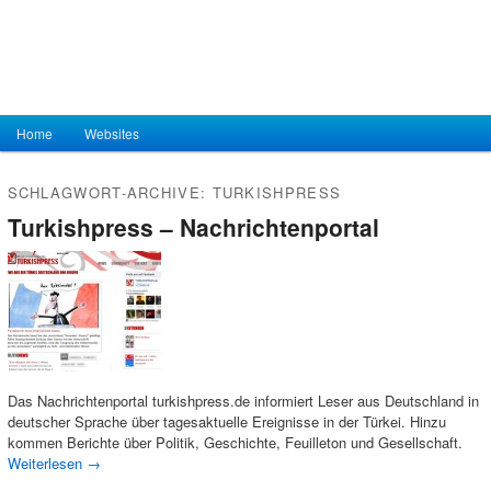
Hauptmenü
Home
Zum Inhalt wechseln
Zum sekundären Inhalt wechseln
Websites
SCHLAGWORT-ARCHIVE:
TURKISHPRESS
Turkishpress – Nachrichtenportal
Das Nachrichtenportal turkishpress.de informiert Leser aus Deutschland in
deutscher Sprache über tagesaktuelle Ereignisse in der Türkei. Hinzu
kommen Berichte über Politik, Geschichte, Feuilleton und Gesellschaft.
Weiterlesen
→