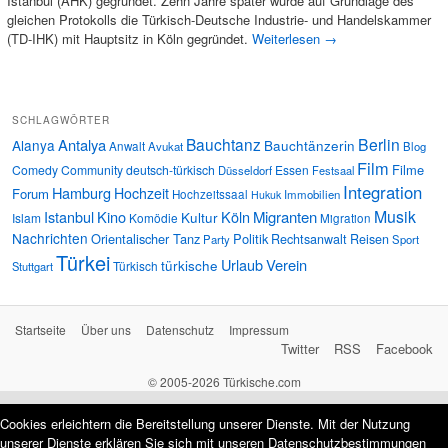
Istanbul (AHK) gegründet. Zehn Jahre später wurde auf Grundlage des
gleichen Protokolls die Türkisch-Deutsche Industrie- und Handelskammer
(TD-IHK) mit Hauptsitz in Köln gegründet.
Weiterlesen
→
SCHLAGWÖRTER
Bauchtanz
Berlin
Antalya
Alanya
Bauchtänzerin
Anwalt
Avukat
Blog
Film
Filme
Comedy
Community
deutsch-türkisch
Essen
Düsseldorf
Festsaal
Integration
Hamburg
Hochzeit
Forum
Hochzeitssaal
Immobilien
Hukuk
Musik
Istanbul
Kino
Köln
Migranten
Kultur
Islam
Komödie
Migration
Nachrichten
Orientalischer Tanz
Politik
Rechtsanwalt
Reisen
Party
Sport
Türkei
Urlaub
Verein
türkische
Türkisch
Stuttgart
Startseite
Über uns
Datenschutz
Impressum
Twitter
RSS
Facebook
© 2005-2026 Türkische.com
Cookies erleichtern die Bereitstellung unserer Dienste. Mit der Nutzung
unserer Dienste erklären Sie sich mit unseren
Datenschutzbestimmungen