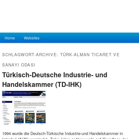
Hauptmenü
Home
Zum Inhalt wechseln
Zum sekundären Inhalt wechseln
Websites
SCHLAGWORT-ARCHIVE:
TÜRK-ALMAN TICARET VE
SANAYI ODASI
Türkisch-Deutsche Industrie- und
Handelskammer (TD-IHK)
1994 wurde die Deutsch-Türkische Industrie-und Handelskammer in