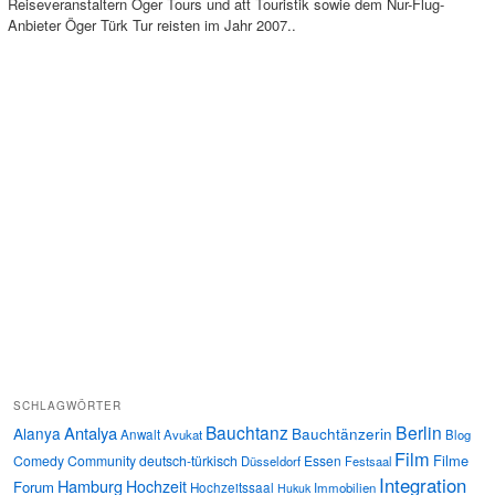
Reiseveranstaltern Öger Tours und att Touristik sowie dem Nur-Flug-
Anbieter Öger Türk Tur reisten im Jahr 2007..
SCHLAGWÖRTER
Bauchtanz
Berlin
Antalya
Alanya
Bauchtänzerin
Anwalt
Avukat
Blog
Film
Filme
Comedy
Community
deutsch-türkisch
Essen
Düsseldorf
Festsaal
Integration
Hamburg
Hochzeit
Forum
Hochzeitssaal
Immobilien
Hukuk