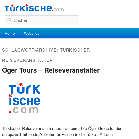
Suchen
Hauptmenü
Home
Zum Inhalt wechseln
Zum sekundären Inhalt wechseln
Websites
SCHLAGWORT-ARCHIVE:
TÜRKISCHER
REISEVERANSTALTER
Öger Tours – Reiseveranstalter
Türkischer Reiseveranstalter aus Hamburg. Die Öger Group ist der
europaweit führende Anbieter für Reisen in die Türkei. Mit den