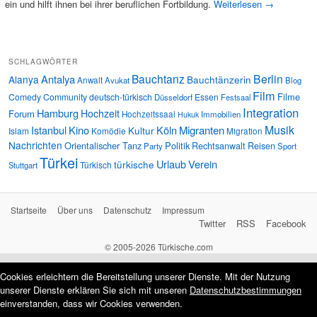
ein und hilft ihnen bei ihrer beruflichen Fortbildung.
Weiterlesen
→
SCHLAGWÖRTER
Bauchtanz
Berlin
Antalya
Alanya
Bauchtänzerin
Anwalt
Avukat
Blog
Film
Filme
Comedy
Community
deutsch-türkisch
Essen
Düsseldorf
Festsaal
Integration
Hamburg
Hochzeit
Forum
Hochzeitssaal
Immobilien
Hukuk
Musik
Istanbul
Kino
Köln
Migranten
Kultur
Islam
Komödie
Migration
Nachrichten
Orientalischer Tanz
Politik
Rechtsanwalt
Reisen
Party
Sport
Türkei
Urlaub
Verein
türkische
Türkisch
Stuttgart
Startseite
Über uns
Datenschutz
Impressum
Twitter
RSS
Facebook
© 2005-2026 Türkische.com
Cookies erleichtern die Bereitstellung unserer Dienste. Mit der Nutzung
unserer Dienste erklären Sie sich mit unseren
Datenschutzbestimmungen
einverstanden, dass wir Cookies verwenden.