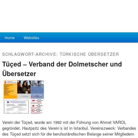
Hauptmenü
Home
Zum Inhalt wechseln
Zum sekundären Inhalt wechseln
Websites
SCHLAGWORT-ARCHIVE:
TÜRKISCHE ÜBERSETZER
Tüçed – Verband der Dolmetscher und
Übersetzer
Verein der Tüçed, wurde am 1992 mit der Führung von Ahmet VAROL
gegründet. Hautpsitz des Verein´s ist in Istanbul. Vereinszweck: Verbandes
des Tüçed setzt sich für die berufsständischen Belange seiner Mitgliedern