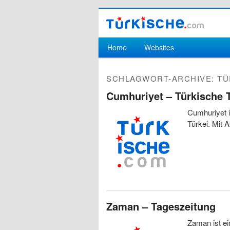
Hauptmenü
Home
Websites
Zum Inhalt wechseln
Zum sekundären Inhalt wechseln
SCHLAGWORT-ARCHIVE:
TÜ
Cumhuriyet – Türkische 
Cumhuriyet i
Türkei. Mit 
Zaman – Tageszeitung
Zaman ist ei