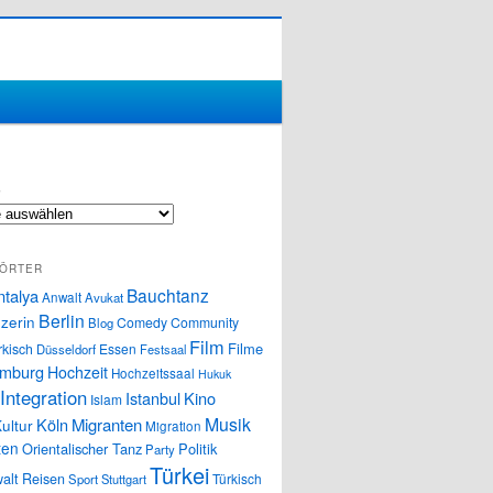
S
ÖRTER
Bauchtanz
ntalya
Anwalt
Avukat
Berlin
zerin
Comedy
Community
Blog
Film
Filme
rkisch
Essen
Düsseldorf
Festsaal
mburg
Hochzeit
Hochzeitssaal
Hukuk
Integration
Istanbul
Kino
Islam
Musik
Köln
Migranten
ultur
Migration
ten
Orientalischer Tanz
Politik
Party
Türkei
alt
Reisen
Türkisch
Sport
Stuttgart