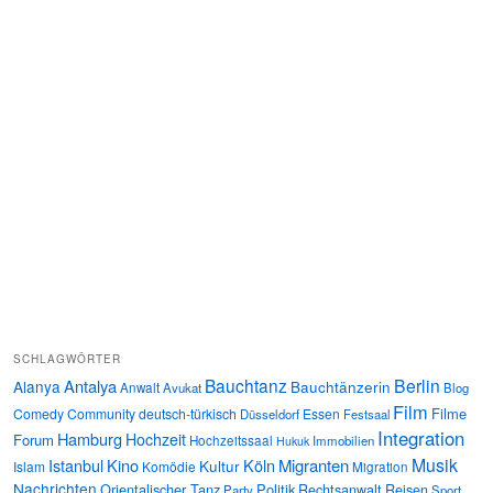
SCHLAGWÖRTER
Bauchtanz
Berlin
Antalya
Alanya
Bauchtänzerin
Anwalt
Avukat
Blog
Film
Filme
Comedy
Community
deutsch-türkisch
Essen
Düsseldorf
Festsaal
Integration
Hamburg
Hochzeit
Forum
Hochzeitssaal
Immobilien
Hukuk
Musik
Istanbul
Kino
Köln
Migranten
Kultur
Islam
Komödie
Migration
Nachrichten
Orientalischer Tanz
Politik
Rechtsanwalt
Reisen
Party
Sport