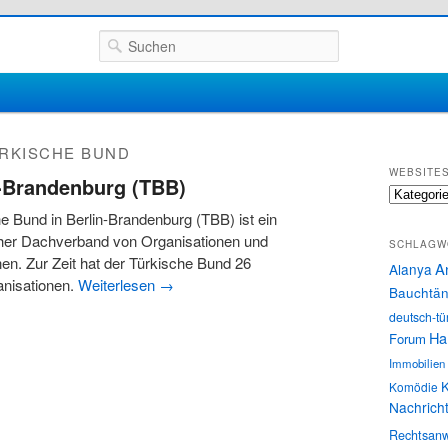
Suchen
RKISCHE BUND
WEBSITE
n-Brandenburg (TBB)
Websites
e Bund in Berlin-Brandenburg (TBB) ist ein
cher Dachverband von Organisationen und
SCHLAGW
en. Zur Zeit hat der Türkische Bund 26
A
Alanya
anisationen.
Weiterlesen
→
Bauchtän
deutsch-tü
Ha
Forum
Immobilien
K
Komödie
Nachrich
Rechtsanw