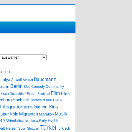
S
ÖRTER
Bauchtanz
ntalya
Anwalt
Avukat
Berlin
zerin
Comedy
Community
Blog
Film
Filme
rkisch
Essen
Düsseldorf
Festsaal
mburg
Hochzeit
Hochzeitssaal
Hukuk
Integration
Istanbul
Kino
Islam
Musik
Köln
Migranten
ultur
Migration
ten
Orientalischer Tanz
Politik
Party
Türkei
alt
Reisen
Türkisch
Sport
Stuttgart