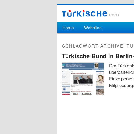
Hauptmenü
Home
Websites
Zum Inhalt wechseln
Zum sekundären Inhalt wechseln
SCHLAGWORT-ARCHIVE:
TÜ
Türkische Bund in Berli
Der Türkisch
überparteili
Einzelperson
Mitgliedsorg