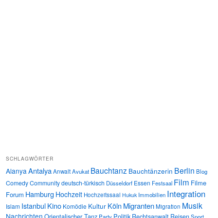
SCHLAGWÖRTER
Bauchtanz
Berlin
Antalya
Alanya
Bauchtänzerin
Anwalt
Avukat
Blog
Film
Filme
Comedy
Community
deutsch-türkisch
Essen
Düsseldorf
Festsaal
Integration
Hamburg
Hochzeit
Forum
Hochzeitssaal
Immobilien
Hukuk
Musik
Istanbul
Kino
Köln
Migranten
Kultur
Islam
Komödie
Migration
Nachrichten
Orientalischer Tanz
Politik
Rechtsanwalt
Reisen
Party
Sport