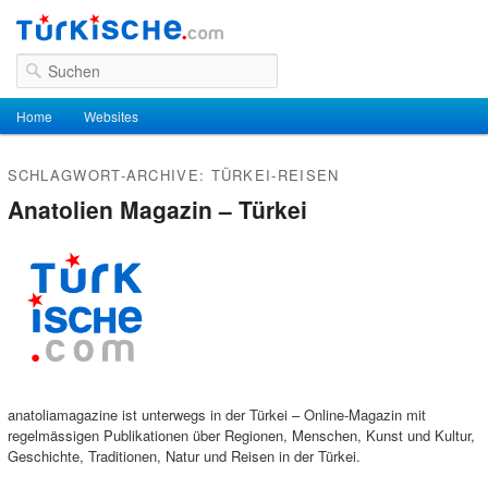
Suchen
Hauptmenü
Home
Zum Inhalt wechseln
Zum sekundären Inhalt wechseln
Websites
SCHLAGWORT-ARCHIVE:
TÜRKEI-REISEN
Anatolien Magazin – Türkei
anatoliamagazine ist unterwegs in der Türkei – Online-Magazin mit
regelmässigen Publikationen über Regionen, Menschen, Kunst und Kultur,
Geschichte, Traditionen, Natur und Reisen in der Türkei.