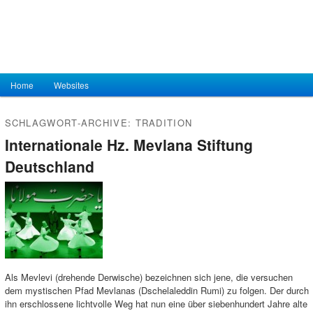
Hauptmenü
Home
Zum Inhalt wechseln
Zum sekundären Inhalt wechseln
Websites
SCHLAGWORT-ARCHIVE:
TRADITION
Internationale Hz. Mevlana Stiftung
Deutschland
Als Mevlevi (drehende Derwische) bezeichnen sich jene, die versuchen
dem mystischen Pfad Mevlanas (Dschelaleddin Rumi) zu folgen. Der durch
ihn erschlossene lichtvolle Weg hat nun eine über siebenhundert Jahre alte