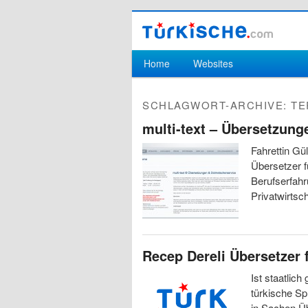
Hauptmenü
Home
Websites
Zum Inhalt wechseln
Zum sekundären Inhalt wechseln
SCHLAGWORT-ARCHIVE:
TE
multi-text – Übersetzun
Fahrettin Gü
Übersetzer f
Berufserfahr
Privatwirtsc
Recep Dereli Übersetzer 
Ist staatlich
türkische Sp
in Sachen Ü