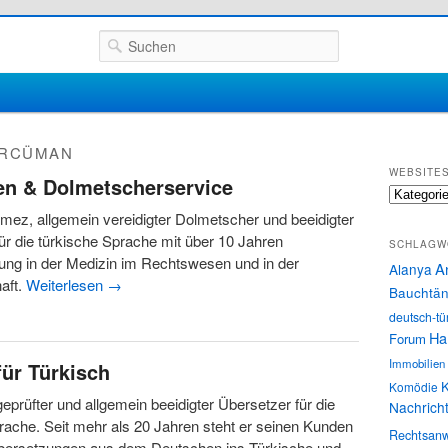
Suchen
RCÜMAN
WEBSITE
gen & Dolmetscherservice
Websites
lmez, allgemein vereidigter Dolmetscher und beeidigter
ür die türkische Sprache mit über 10 Jahren
SCHLAGW
ung in der Medizin im Rechtswesen und in der
A
Alanya
haft.
Weiterlesen
→
Bauchtän
deutsch-tü
Ha
Forum
Immobilien
für Türkisch
K
Komödie
 geprüfter und allgemein beeidigter Übersetzer für die
Nachrich
rache. Seit mehr als 20 Jahren steht er seinen Kunden
Rechtsanw
bersetzungen aus dem Deutschen ins Türkische und