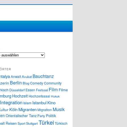
S
ÖRTER
Bauchtanz
ntalya
Anwalt
Avukat
Berlin
zerin
Comedy
Community
Blog
Film
Filme
rkisch
Essen
Düsseldorf
Festsaal
mburg
Hochzeit
Hochzeitssaal
Hukuk
Integration
Istanbul
Kino
Islam
Musik
Köln
Migranten
ultur
Migration
ten
Orientalischer Tanz
Politik
Party
Türkei
alt
Reisen
Türkisch
Sport
Stuttgart