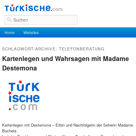
Suchen
Hauptmenü
Home
Zum Inhalt wechseln
Zum sekundären Inhalt wechseln
Websites
SCHLAGWORT-ARCHIVE:
TELEFONBERATUNG
Kartenlegen und Wahrsagen mit Madame
Destemona
Kartenlegen mit Destemona – Erbin und Nachfolgerin der Seherin Madame
Buchela