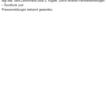
legt das Tarot,Lenormand,Skat u. Kipper. Durch diverse Fernsehsendungen
– Rundfunk und
Pressemeldungen bekannt geworden.