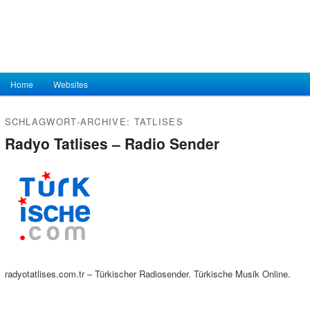
Hauptmenü
Home
Zum Inhalt wechseln
Zum sekundären Inhalt wechseln
Websites
SCHLAGWORT-ARCHIVE:
TATLISES
Radyo Tatlises – Radio Sender
radyotatlises.com.tr – Türkischer Radiosender. Türkische Musik Online.