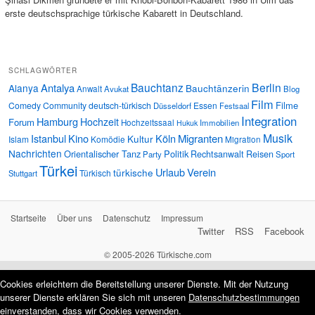
erste deutschsprachige türkische Kabarett in Deutschland.
SCHLAGWÖRTER
Bauchtanz
Berlin
Antalya
Alanya
Bauchtänzerin
Anwalt
Avukat
Blog
Film
Filme
Comedy
Community
deutsch-türkisch
Essen
Düsseldorf
Festsaal
Integration
Hamburg
Hochzeit
Forum
Hochzeitssaal
Immobilien
Hukuk
Musik
Istanbul
Kino
Köln
Migranten
Kultur
Islam
Komödie
Migration
Nachrichten
Orientalischer Tanz
Politik
Rechtsanwalt
Reisen
Party
Sport
Türkei
Urlaub
Verein
türkische
Türkisch
Stuttgart
Startseite
Über uns
Datenschutz
Impressum
Twitter
RSS
Facebook
© 2005-2026 Türkische.com
Cookies erleichtern die Bereitstellung unserer Dienste. Mit der Nutzung
unserer Dienste erklären Sie sich mit unseren
Datenschutzbestimmungen
einverstanden, dass wir Cookies verwenden.