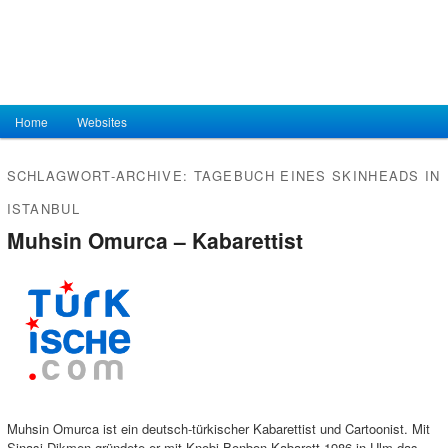
Hauptmenü
Home
Zum Inhalt wechseln
Zum sekundären Inhalt wechseln
Websites
SCHLAGWORT-ARCHIVE:
TAGEBUCH EINES SKINHEADS IN
ISTANBUL
Muhsin Omurca – Kabarettist
Muhsin Omurca ist ein deutsch-türkischer Kabarettist und Cartoonist. Mit
Şinasi Dikmen gründete er mit Knobi-Bonbon-Kabarett 1986 in Ulm das