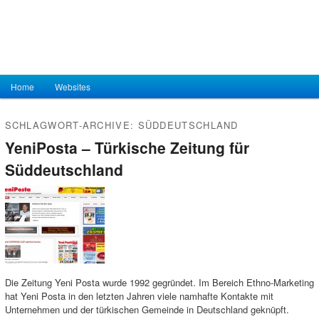
Hauptmenü
Home
Zum Inhalt wechseln
Zum sekundären Inhalt wechseln
Websites
SCHLAGWORT-ARCHIVE:
SÜDDEUTSCHLAND
YeniPosta – Türkische Zeitung für
Süddeutschland
Die Zeitung Yeni Posta wurde 1992 gegründet. Im Bereich Ethno-Marketing
hat Yeni Posta in den letzten Jahren viele namhafte Kontakte mit
Unternehmen und der türkischen Gemeinde in Deutschland geknüpft.