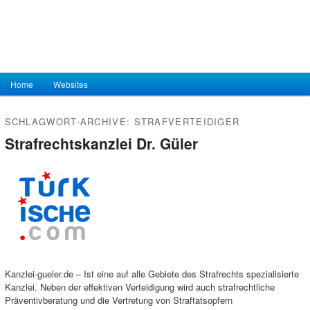
Hauptmenü
Home
Zum Inhalt wechseln
Zum sekundären Inhalt wechseln
Websites
SCHLAGWORT-ARCHIVE:
STRAFVERTEIDIGER
Strafrechtskanzlei Dr. Güler
Kanzlei-gueler.de – Ist eine auf alle Gebiete des Strafrechts spezialisierte
Kanzlei. Neben der effektiven Verteidigung wird auch strafrechtliche
Präventivberatung und die Vertretung von Straftatsopfern