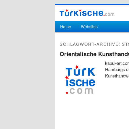
Hauptmenü
Home
Websites
Zum Inhalt wechseln
Zum sekundären Inhalt wechseln
SCHLAGWORT-ARCHIVE:
ST
Orientalische Kunsthand
kabul-art.co
Hamburgs un
Kunsthandwe