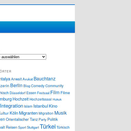
S
ÖRTER
Bauchtanz
ntalya
Anwalt
Avukat
Berlin
zerin
Comedy
Community
Blog
Film
Filme
rkisch
Essen
Düsseldorf
Festsaal
mburg
Hochzeit
Hochzeitssaal
Hukuk
Integration
Istanbul
Kino
Islam
Musik
Köln
Migranten
ultur
Migration
ten
Orientalischer Tanz
Politik
Party
Türkei
alt
Reisen
Türkisch
Sport
Stuttgart