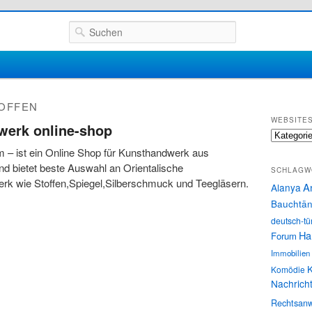
Suchen
OFFEN
WEBSITE
werk online-shop
Websites
m – ist ein Online Shop für Kunsthandwerk aus
d bietet beste Auswahl an Orientalische
SCHLAGW
rk wie Stoffen,Spiegel,Silberschmuck und Teegläsern.
A
Alanya
Bauchtän
deutsch-tü
Ha
Forum
Immobilien
K
Komödie
Nachrich
Rechtsanw