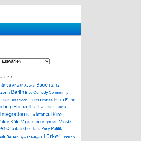
S
ÖRTER
Bauchtanz
ntalya
Anwalt
Avukat
Berlin
zerin
Comedy
Community
Blog
Film
Filme
rkisch
Essen
Düsseldorf
Festsaal
mburg
Hochzeit
Hochzeitssaal
Hukuk
Integration
Istanbul
Kino
Islam
Musik
Köln
Migranten
ultur
Migration
ten
Orientalischer Tanz
Politik
Party
Türkei
alt
Reisen
Türkisch
Sport
Stuttgart