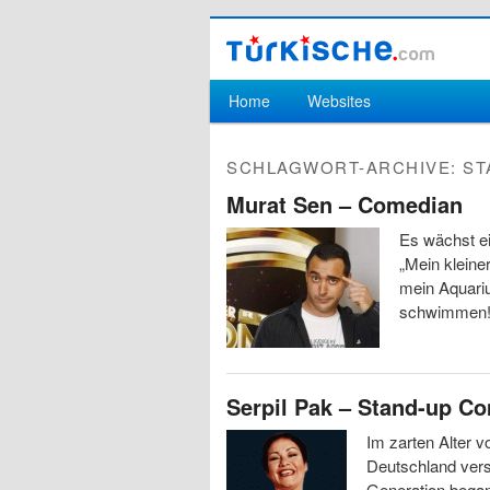
Hauptmenü
Home
Websites
Zum Inhalt wechseln
Zum sekundären Inhalt wechseln
SCHLAGWORT-ARCHIVE:
ST
Murat Sen – Comedian
Es wächst ei
„Mein kleine
mein Aquari
schwimmen
Serpil Pak – Stand-up C
Im zarten Alter v
Deutschland vers
Generation begann