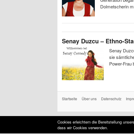
Dolmetscherin mi
Senay Duzcu – Ethno-St
Senay Duzcu
sie sämtlich
Power-Frau b
Startseite
Über uns
Datenschutz
Impr
Cookies erleichtern die Bereitstellung unse
dass wir Cookies verwenden.