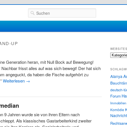
Suchen
AND-UP
WEBSITE
Websites
ne Generation heran, mit Null Bock auf Bewegung!
r Nachbar frisst alles auf was sich bewegt! Der hat sich
SCHLAGW
um angeguckt, da haben die Fische aufgehört zu
A
Alanya
!“
Weiterlesen
→
Bauchtän
deutsch-tü
Ha
Forum
Immobilien
omedian
K
Komödie
on 9 Jahren wurde sie von ihren Eltern nach
Nachrich
chleppt. Als klassisches Gastarbeiterkind zweiter
Rechtsanw
 sie ihre Karriere als Sozialarbeiterin und