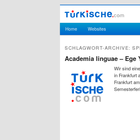
Hauptmenü
Home
Websites
Zum Inhalt wechseln
Zum sekundären Inhalt wechseln
SCHLAGWORT-ARCHIVE:
SP
Academia linguae – Ege Y
Wir sind ein
in Frankfurt
Frankfurt am
Semesterfer