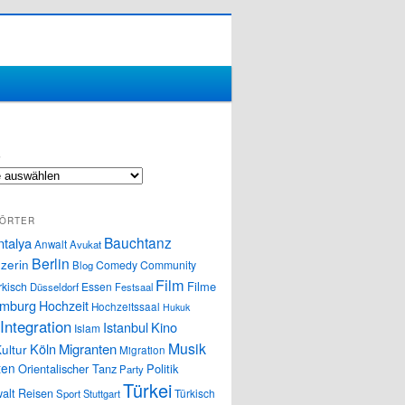
S
ÖRTER
Bauchtanz
ntalya
Anwalt
Avukat
Berlin
zerin
Comedy
Community
Blog
Film
Filme
rkisch
Essen
Düsseldorf
Festsaal
mburg
Hochzeit
Hochzeitssaal
Hukuk
Integration
Istanbul
Kino
Islam
Musik
Köln
Migranten
ultur
Migration
ten
Orientalischer Tanz
Politik
Party
Türkei
alt
Reisen
Türkisch
Sport
Stuttgart