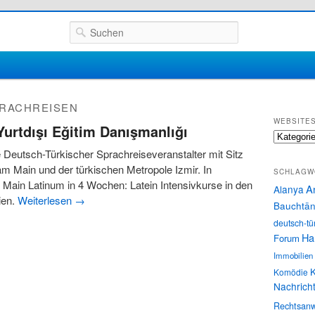
Suchen
RACHREISEN
WEBSITE
urtdışı Eğitim Danışmanlığı
Websites
e Deutsch-Türkischer Sprachreiseveranstalter mit Sitz
 am Main und der türkischen Metropole Izmir. In
SCHLAGW
 Main Latinum in 4 Wochen: Latein Intensivkurse in den
A
Alanya
ien.
Weiterlesen
→
Bauchtän
deutsch-tü
Ha
Forum
Immobilien
K
Komödie
Nachrich
Rechtsanw