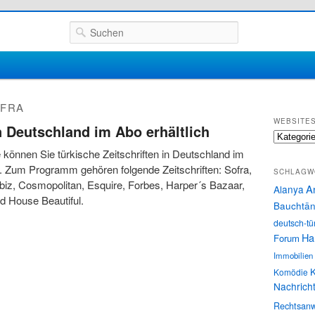
Suchen
FRA
WEBSITE
n Deutschland im Abo erhältlich
Websites
e können Sie türkische Zeitschriften in Deutschland im
. Zum Programm gehören folgende Zeitschriften: Sofra,
SCHLAGW
iz, Cosmopolitan, Esquire, Forbes, Harper´s Bazaar,
A
Alanya
d House Beautiful.
Bauchtän
deutsch-tü
Ha
Forum
Immobilien
K
Komödie
Nachrich
Rechtsanw