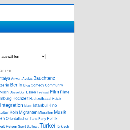
S
ÖRTER
Bauchtanz
ntalya
Anwalt
Avukat
Berlin
zerin
Comedy
Community
Blog
Film
Filme
rkisch
Essen
Düsseldorf
Festsaal
mburg
Hochzeit
Hochzeitssaal
Hukuk
Integration
Istanbul
Kino
Islam
Musik
Köln
Migranten
ultur
Migration
ten
Orientalischer Tanz
Politik
Party
Türkei
alt
Reisen
Türkisch
Sport
Stuttgart