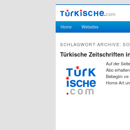
Hauptmenü
Home
Websites
Zum Inhalt wechseln
Zum sekundären Inhalt wechseln
SCHLAGWORT-ARCHIVE:
SO
Türkische Zeitschriften i
Auf der Seit
Abo erhalten
Bebegim ve b
Home Art un