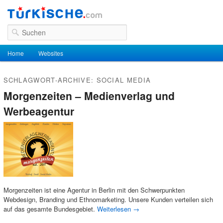
Suchen
Hauptmenü
Home
Zum Inhalt wechseln
Zum sekundären Inhalt wechseln
Websites
SCHLAGWORT-ARCHIVE:
SOCIAL MEDIA
Morgenzeiten – Medienverlag und
Werbeagentur
Morgenzeiten ist eine Agentur in Berlin mit den Schwerpunkten
Webdesign, Branding und Ethnomarketing. Unsere Kunden verteilen sich
auf das gesamte Bundesgebiet.
Weiterlesen
→