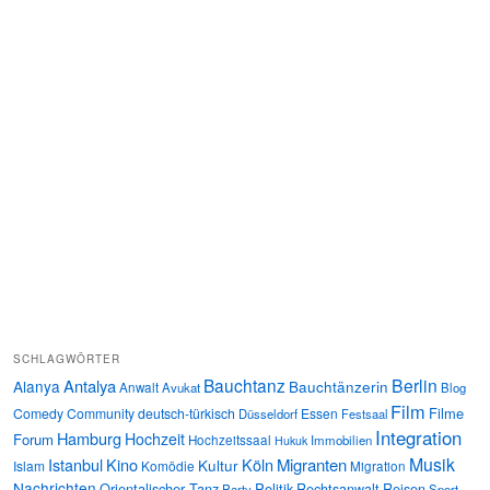
SCHLAGWÖRTER
Bauchtanz
Berlin
Antalya
Alanya
Bauchtänzerin
Anwalt
Avukat
Blog
Film
Filme
Comedy
Community
deutsch-türkisch
Essen
Düsseldorf
Festsaal
Integration
Hamburg
Hochzeit
Forum
Hochzeitssaal
Immobilien
Hukuk
Musik
Istanbul
Kino
Köln
Migranten
Kultur
Islam
Komödie
Migration
Nachrichten
Orientalischer Tanz
Politik
Rechtsanwalt
Reisen
Party
Sport