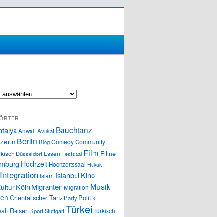
S
ÖRTER
Bauchtanz
ntalya
Anwalt
Avukat
Berlin
zerin
Comedy
Community
Blog
Film
Filme
rkisch
Essen
Düsseldorf
Festsaal
mburg
Hochzeit
Hochzeitssaal
Hukuk
Integration
Istanbul
Kino
Islam
Musik
Köln
Migranten
ultur
Migration
ten
Orientalischer Tanz
Politik
Party
Türkei
alt
Reisen
Türkisch
Sport
Stuttgart