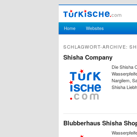
Hauptmenü
Home
Websites
Zum Inhalt wechseln
Zum sekundären Inhalt wechseln
SCHLAGWORT-ARCHIVE:
SH
Shisha Company
Die Shisha C
Wasserpfeife
Nargilem, Saf
Shisha Lieb
Blubberhaus Shisha Sho
Wasserpfeife