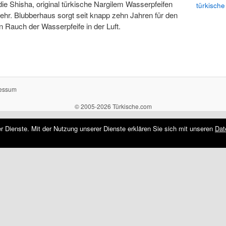
die Shisha, original türkische Nargilem Wasserpfeifen
türkische
ehr. Blubberhaus sorgt seit knapp zehn Jahren für den
 Rauch der Wasserpfeife in der Luft.
essum
© 2005-2026 Türkische.com
rer Dienste. Mit der Nutzung unserer Dienste erklären Sie sich mit unseren
Dat