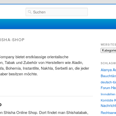
Suchen
ISHA-SHOP
WEBSITE
Websites
ompany bietet erstklassige orientalische
n, Tabak und Zubehör von Herstellern wie Aladin,
SCHLAGW
a, Bohemia, Instantlite, Nakhla, Serbetli an, die jeder
A
Alanya
haber besitzen möchte.
Bauchtän
deutsch-tü
Ha
Forum
Immobilien
K
Komödie
p
Nachrich
n Shisha Online Shop. Dort findet man Shishatabak,
Rechtsanw