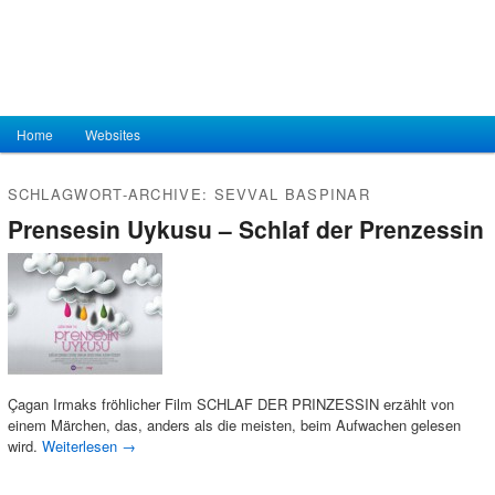
Hauptmenü
Home
Zum Inhalt wechseln
Zum sekundären Inhalt wechseln
Websites
SCHLAGWORT-ARCHIVE:
SEVVAL BASPINAR
Prensesin Uykusu – Schlaf der Prenzessin
Çagan Irmaks fröhlicher Film SCHLAF DER PRINZESSIN erzählt von
einem Märchen, das, anders als die meisten, beim Aufwachen gelesen
wird.
Weiterlesen
→