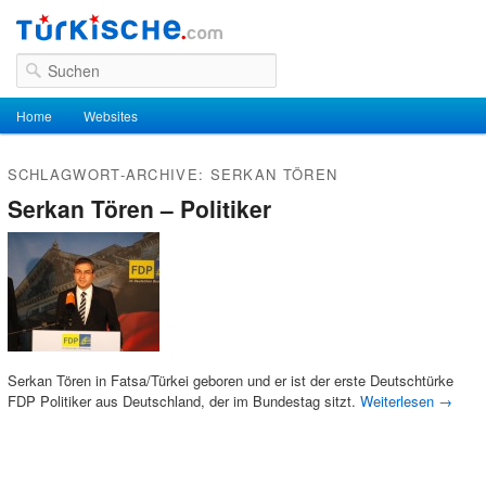
Suchen
Hauptmenü
Home
Zum Inhalt wechseln
Zum sekundären Inhalt wechseln
Websites
SCHLAGWORT-ARCHIVE:
SERKAN TÖREN
Serkan Tören – Politiker
Serkan Tören in Fatsa/Türkei geboren und er ist der erste Deutschtürke
FDP Politiker aus Deutschland, der im Bundestag sitzt.
Weiterlesen
→