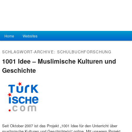
Hauptmenü
Home
Zum Inhalt wechseln
Zum sekundären Inhalt wechseln
Websites
SCHLAGWORT-ARCHIVE:
SCHULBUCHFORSCHUNG
1001 Idee – Muslimische Kulturen und
Geschichte
Seit Oktober 2007 ist das Projekt „1001 Idee für den Unterricht über
muslimische Kulturen und Geschichte(n)“ online. Mit unserem Projekt