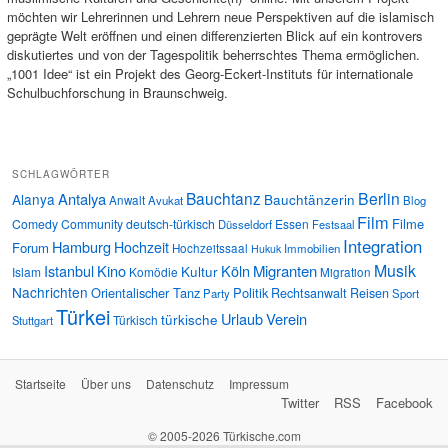
möchten wir Lehrerinnen und Lehrern neue Perspektiven auf die islamisch
geprägte Welt eröffnen und einen differenzierten Blick auf ein kontrovers
diskutiertes und von der Tagespolitik beherrschtes Thema ermöglichen.
„1001 Idee“ ist ein Projekt des Georg-Eckert-Instituts für internationale
Schulbuchforschung in Braunschweig.
SCHLAGWÖRTER
Bauchtanz
Berlin
Antalya
Alanya
Bauchtänzerin
Anwalt
Avukat
Blog
Film
Filme
Comedy
Community
deutsch-türkisch
Essen
Düsseldorf
Festsaal
Integration
Hamburg
Hochzeit
Forum
Hochzeitssaal
Immobilien
Hukuk
Musik
Istanbul
Kino
Köln
Migranten
Kultur
Islam
Komödie
Migration
Nachrichten
Orientalischer Tanz
Politik
Rechtsanwalt
Reisen
Party
Sport
Türkei
Urlaub
Verein
türkische
Türkisch
Stuttgart
Startseite
Über uns
Datenschutz
Impressum
Twitter
RSS
Facebook
© 2005-2026 Türkische.com